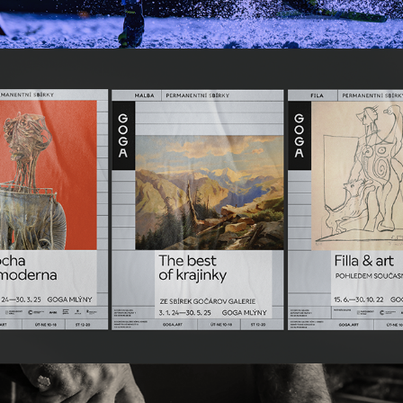
Gočárova galerie
2023
Café&Bistro